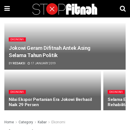
EKONOMI
Jokowi Geram Difitnah Antek Asing
Selama Tahun Politik
BY
REDAKSI
17 JANUARY 2019
EKONOMI
EKONOMI
Nilai Ekspor Pertanian Era Jokowi Berhasil
Selama Emp
Naik 29 Persen
Rehabilitas
Home
Category
Kabar
Ekonomi