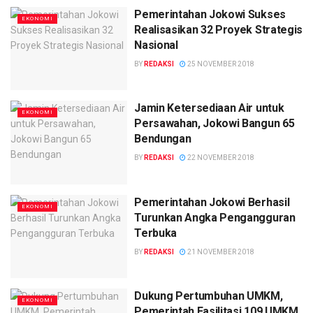
Pemerintahan Jokowi Sukses
EKONOMI
Realisasikan 32 Proyek Strategis
Nasional
BY
REDAKSI
25 NOVEMBER 2018
Jamin Ketersediaan Air untuk
EKONOMI
Persawahan, Jokowi Bangun 65
Bendungan
BY
REDAKSI
22 NOVEMBER 2018
Pemerintahan Jokowi Berhasil
EKONOMI
Turunkan Angka Pengangguran
Terbuka
BY
REDAKSI
21 NOVEMBER 2018
Dukung Pertumbuhan UMKM,
EKONOMI
Pemerintah Fasilitasi 109 UMKM