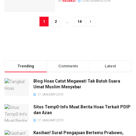
BY
REDAKSI
10 NOVEMBER 2018
1
2
…
14
Trending
Comments
Latest
Blog Hoax Catut Megawati Tak Butuh Suara
Umat Muslim Menyebar
17 JANUARY 2019
Situs Temp0-Info Muat Berita Hoax Terkait PDIP
dan Azan
17 JANUARY 2019
Kasihan! Surat Pengajuan Bertemu Prabowo,