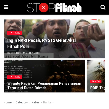
HANKAM
Ingin NKRI Pecah, PA 212 Gelar Aksi
Fitnah Polri
BY
REDAKSI
7 JULY 2018
HANKAM
FAKTA
Wiranto Paparkan Penanganan Penyerangan
Teroris di Rutan Brimob
PDIP Tegas
Home
Category
Kabar
Hankam