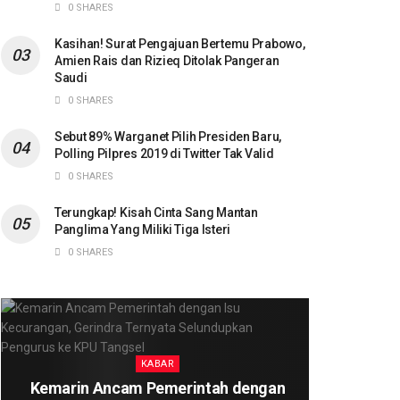
0 SHARES
Kasihan! Surat Pengajuan Bertemu Prabowo,
Amien Rais dan Rizieq Ditolak Pangeran
Saudi
0 SHARES
Sebut 89% Warganet Pilih Presiden Baru,
Polling Pilpres 2019 di Twitter Tak Valid
0 SHARES
Terungkap! Kisah Cinta Sang Mantan
Panglima Yang Miliki Tiga Isteri
0 SHARES
KABAR
Kemarin Ancam Pemerintah dengan