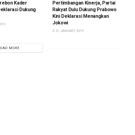
irebon Kader
Pertimbangan Kinerja, Partai
eklarasi Dukung
Rakyat Dulu Dukung Prabowo
Kini Deklarasi Menangkan
Jokowi
019
21 JANUARY 2019
LOAD MORE
KABAR
engemis