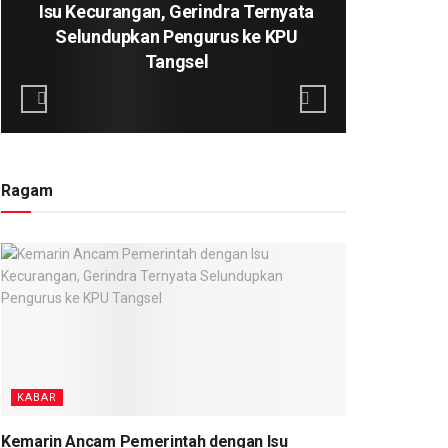
Isu Kecurangan, Gerindra Ternyata
Stabil
Selundupkan Pengurus ke KPU
P
Tangsel
Ragam
KABAR
Kemarin Ancam Pemerintah dengan Isu