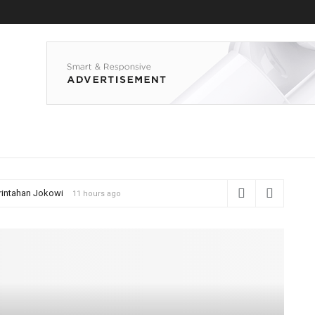
erintahan Jokowi
11 hours ago