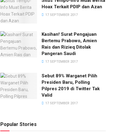
Situs Temp0-Info Muat Berita
Hoax Terkait PDIP dan Azan
17 SEPTEMBER 2017
EKONOMI
Kasihan! Surat Pengajuan
Stabilitas Rupiah Terjaga di Era
Bertemu Prabowo, Amien
Rais dan Rizieq Ditolak
Pemerintahan Jokowi
Pangeran Saudi
17 SEPTEMBER 2017
Y
REDAKSI
22 JANUARY 2019
Sebut 89% Warganet Pilih
Presiden Baru, Polling
Pilpres 2019 di Twitter Tak
Valid
17 SEPTEMBER 2017
Popular Stories