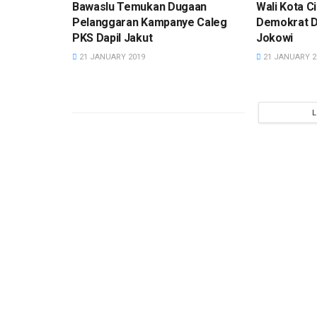
Bawaslu Temukan Dugaan
Wali Kota C
Pelanggaran Kampanye Caleg
Demokrat D
PKS Dapil Jakut
Jokowi
21 JANUARY 2019
21 JANUARY 2
KABAR
KABAR
Ya Ampun! Prabowo M