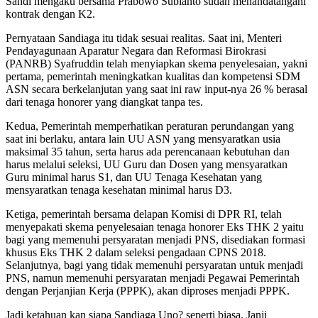
Sandi mengaku bersama Prabowo Subianto sudah menandatangani
kontrak dengan K2.
Pernyataan Sandiaga itu tidak sesuai realitas. Saat ini, Menteri
Pendayagunaan Aparatur Negara dan Reformasi Birokrasi
(PANRB) Syafruddin telah menyiapkan skema penyelesaian, yakni
pertama, pemerintah meningkatkan kualitas dan kompetensi SDM
ASN secara berkelanjutan yang saat ini raw input-nya 26 % berasal
dari tenaga honorer yang diangkat tanpa tes.
Kedua, Pemerintah memperhatikan peraturan perundangan yang
saat ini berlaku, antara lain UU ASN yang mensyaratkan usia
maksimal 35 tahun, serta harus ada perencanaan kebutuhan dan
harus melalui seleksi, UU Guru dan Dosen yang mensyaratkan
Guru minimal harus S1, dan UU Tenaga Kesehatan yang
mensyaratkan tenaga kesehatan minimal harus D3.
Ketiga, pemerintah bersama delapan Komisi di DPR RI, telah
menyepakati skema penyelesaian tenaga honorer Eks THK 2 yaitu
bagi yang memenuhi persyaratan menjadi PNS, disediakan formasi
khusus Eks THK 2 dalam seleksi pengadaan CPNS 2018.
Selanjutnya, bagi yang tidak memenuhi persyaratan untuk menjadi
PNS, namun memenuhi persyaratan menjadi Pegawai Pemerintah
dengan Perjanjian Kerja (PPPK), akan diproses menjadi PPPK.
Jadi ketahuan kan siapa Sandiaga Uno? seperti biasa. Janji