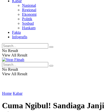
Kabar
Nasional
Regional
Ekonomi
Politik
Sosbud
Hankam
Fakta
Infografis
No Result
View All Result
No Result
View All Result
Home
Kabar
Cuma Ngibul! Sandiaga Janji