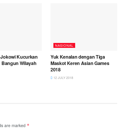
NASIONAL
 Jokowi Kucurkan
Yuk Kenalan dengan Tiga
un Bangun Wilayah
Maskot Keren Asian Games
2018
12 JULY 2018
lds are marked
*