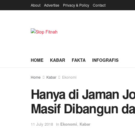
About
Advertise
Privacy & Policy
Contact
HOME
KABAR
FAKTA
INFOGRAFIS
Home
Kabar
Ekonomi
Hanya di Jaman J
Masif Dibangun da
11 July 2018
in
Ekonomi
,
Kabar