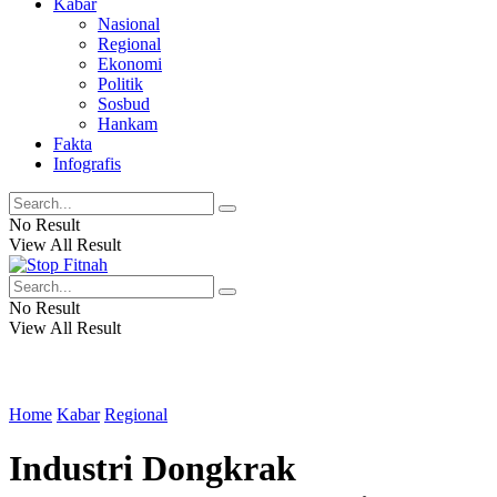
Kabar
Nasional
Regional
Ekonomi
Politik
Sosbud
Hankam
Fakta
Infografis
No Result
View All Result
No Result
View All Result
Home
Kabar
Regional
Industri Dongkrak