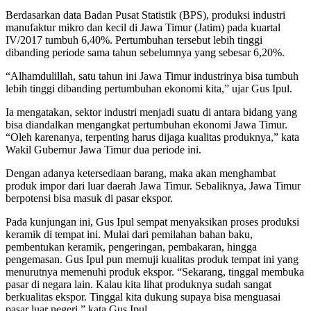
Berdasarkan data Badan Pusat Statistik (BPS), produksi industri
manufaktur mikro dan kecil di Jawa Timur (Jatim) pada kuartal
IV/2017 tumbuh 6,40%. Pertumbuhan tersebut lebih tinggi
dibanding periode sama tahun sebelumnya yang sebesar 6,20%.
“Alhamdulillah, satu tahun ini Jawa Timur industrinya bisa tumbuh
lebih tinggi dibanding pertumbuhan ekonomi kita,” ujar Gus Ipul.
Ia mengatakan, sektor industri menjadi suatu di antara bidang yang
bisa diandalkan mengangkat pertumbuhan ekonomi Jawa Timur.
“Oleh karenanya, terpenting harus dijaga kualitas produknya,” kata
Wakil Gubernur Jawa Timur dua periode ini.
Dengan adanya ketersediaan barang, maka akan menghambat
produk impor dari luar daerah Jawa Timur. Sebaliknya, Jawa Timur
berpotensi bisa masuk di pasar ekspor.
Pada kunjungan ini, Gus Ipul sempat menyaksikan proses produksi
keramik di tempat ini. Mulai dari pemilahan bahan baku,
pembentukan keramik, pengeringan, pembakaran, hingga
pengemasan. Gus Ipul pun memuji kualitas produk tempat ini yang
menurutnya memenuhi produk ekspor. “Sekarang, tinggal membuka
pasar di negara lain. Kalau kita lihat produknya sudah sangat
berkualitas ekspor. Tinggal kita dukung supaya bisa menguasai
pasar luar negeri,” kata Gus Ipul.