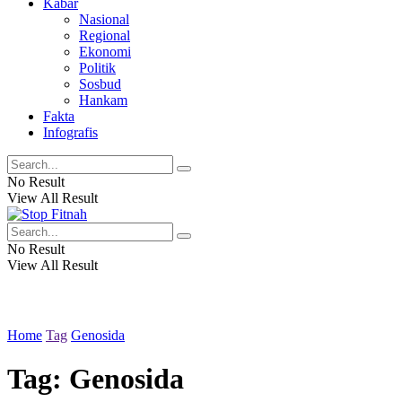
Kabar
Nasional
Regional
Ekonomi
Politik
Sosbud
Hankam
Fakta
Infografis
No Result
View All Result
No Result
View All Result
Home
Tag
Genosida
Tag: Genosida