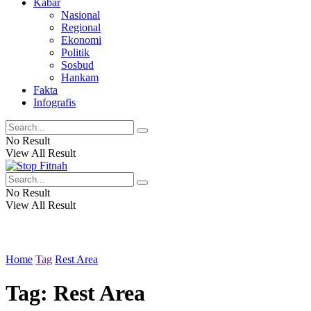
Kabar
Nasional
Regional
Ekonomi
Politik
Sosbud
Hankam
Fakta
Infografis
No Result
View All Result
No Result
View All Result
Home
Tag
Rest Area
Tag: Rest Area