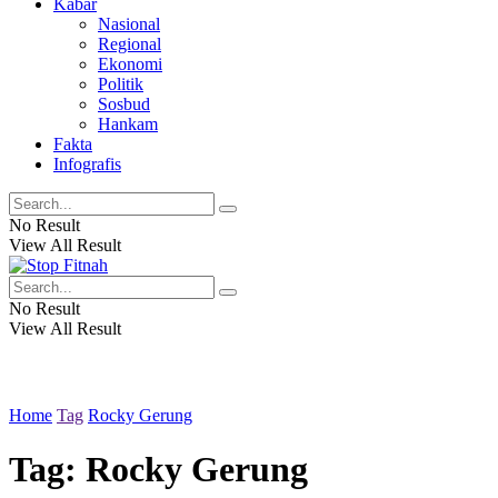
Kabar
Nasional
Regional
Ekonomi
Politik
Sosbud
Hankam
Fakta
Infografis
No Result
View All Result
No Result
View All Result
Home
Tag
Rocky Gerung
Tag: Rocky Gerung