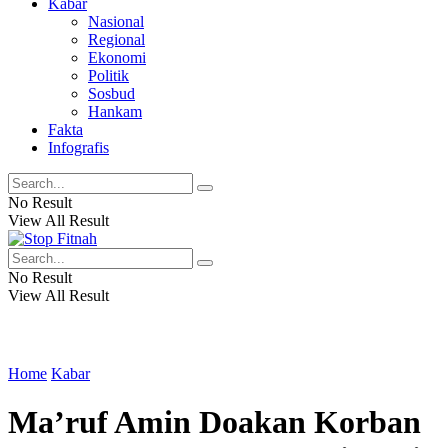
Kabar
Nasional
Regional
Ekonomi
Politik
Sosbud
Hankam
Fakta
Infografis
No Result
View All Result
No Result
View All Result
Home
Kabar
Ma’ruf Amin Doakan Korban