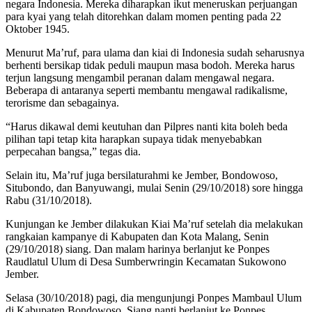
negara Indonesia. Mereka diharapkan ikut meneruskan perjuangan
para kyai yang telah ditorehkan dalam momen penting pada 22
Oktober 1945.
Menurut Ma’ruf, para ulama dan kiai di Indonesia sudah seharusnya
berhenti bersikap tidak peduli maupun masa bodoh. Mereka harus
terjun langsung mengambil peranan dalam mengawal negara.
Beberapa di antaranya seperti membantu mengawal radikalisme,
terorisme dan sebagainya.
“Harus dikawal demi keutuhan dan Pilpres nanti kita boleh beda
pilihan tapi tetap kita harapkan supaya tidak menyebabkan
perpecahan bangsa,” tegas dia.
Selain itu, Ma’ruf juga bersilaturahmi ke Jember, Bondowoso,
Situbondo, dan Banyuwangi, mulai Senin (29/10/2018) sore hingga
Rabu (31/10/2018).
Kunjungan ke Jember dilakukan Kiai Ma’ruf setelah dia melakukan
rangkaian kampanye di Kabupaten dan Kota Malang, Senin
(29/10/2018) siang. Dan malam harinya berlanjut ke Ponpes
Raudlatul Ulum di Desa Sumberwringin Kecamatan Sukowono
Jember.
Selasa (30/10/2018) pagi, dia mengunjungi Ponpes Mambaul Ulum
di Kabupaten Bondowoso. Siang nanti berlanjut ke Ponpes